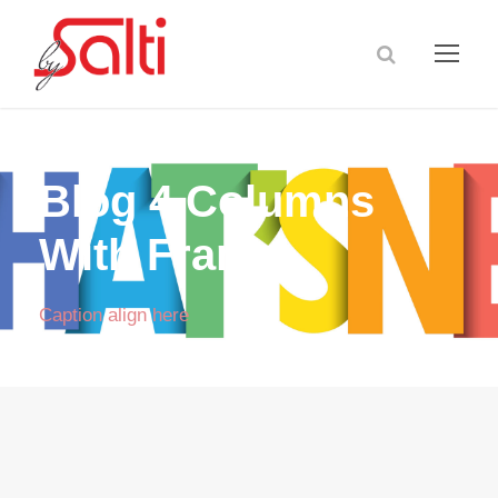
Blog 4 Columns
With Frame
Caption align here