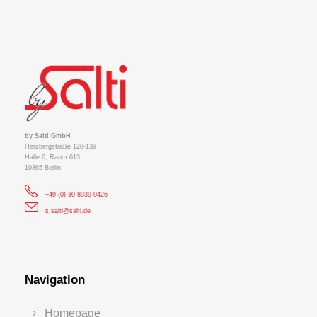
by Salti GmbH
Herzbergstraße 128-139
Halle 6, Raum 613
10365 Berlin
+49 (0) 30 8939 0426
s.salti@salti.de
Navigation
Homepage