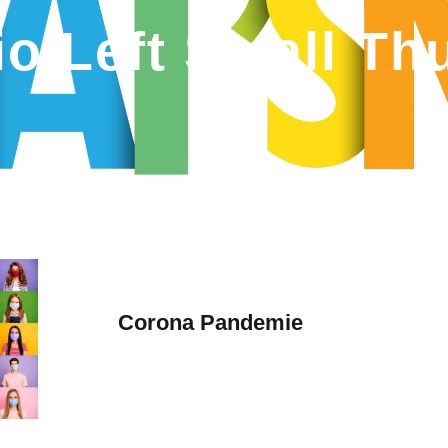
io Left Small T
Corona Pandemie