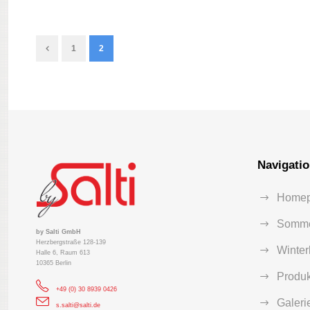
1
2
Navigati
Home
Somme
by Salti GmbH
Herzbergstraße 128-139
Winter
Halle 6, Raum 613
10365 Berlin
Produk
+49 (0) 30 8939 0426
Galeri
s.salti@salti.de